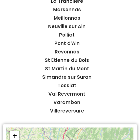
La Tranclière
Marsonnas
Meillonnas
Neuville sur Ain
Polliat
Pont d’Ain
Revonnas
St Etienne du Bois
St Martin du Mont
Simandre sur Suran
Tossiat
Val Revermont
Varambon
Villereversure
+