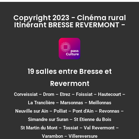
Copyright 2023 - Cinéma rural
Itinérant BRESSE REVERMONT -
19 salles entre Bresse et
Revermont
Corveissiat
–
Drom
–
Etrez
–
Foissiat
–
Hautecourt
–
La Tranclière – Marsonnas –
Meillonnas
Neuville sur Ain
–
Polliat
–
Pont d’Ain
–
Revonnas
–
Simandre sur Suran
–
St Etienne du Bois
St Martin du Mont
–
Tossiat
–
Val Revermont
–
Varambon
–
Villereversure