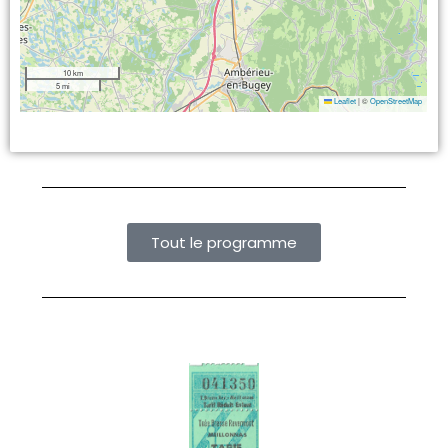
10 km
5 mi
Leaflet
|
©
OpenStreetMap
Tout le programme