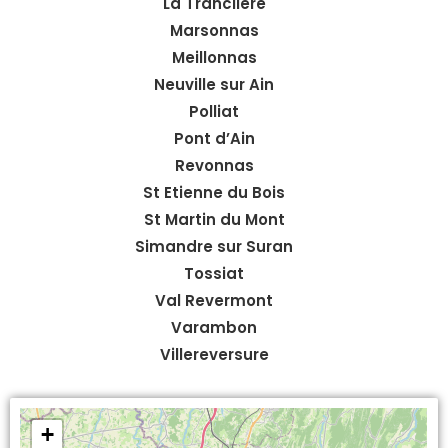
La Tranclière
Marsonnas
Meillonnas
Neuville sur Ain
Polliat
Pont d’Ain
Revonnas
St Etienne du Bois
St Martin du Mont
Simandre sur Suran
Tossiat
Val Revermont
Varambon
Villereversure
+