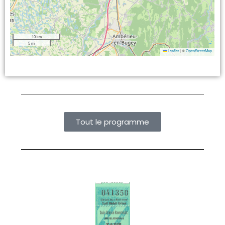
10 km
5 mi
Leaflet
|
©
OpenStreetMap
Tout le programme