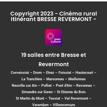
Copyright 2023 - Cinéma rural
Itinérant BRESSE REVERMONT -
19 salles entre Bresse et
Revermont
Corveissiat
–
Drom
–
Etrez
–
Foissiat
–
Hautecourt
–
La Tranclière – Marsonnas –
Meillonnas
Neuville sur Ain
–
Polliat
–
Pont d’Ain
–
Revonnas
–
Simandre sur Suran
–
St Etienne du Bois
St Martin du Mont
–
Tossiat
–
Val Revermont
–
Varambon
–
Villereversure