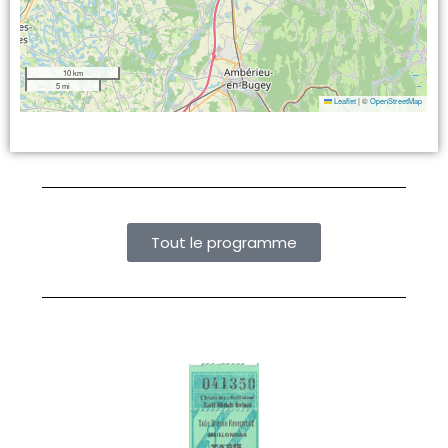
10 km
5 mi
Leaflet
|
©
OpenStreetMap
Tout le programme