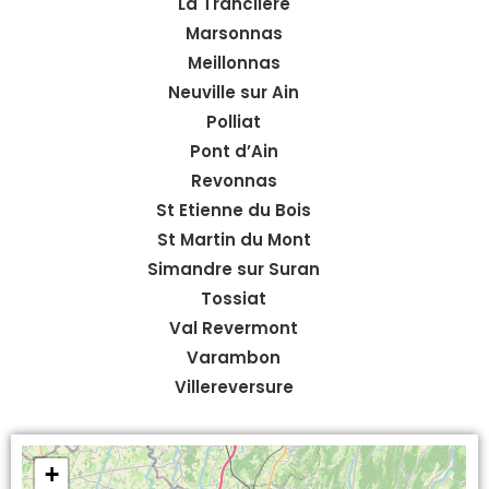
La Tranclière
Marsonnas
Meillonnas
Neuville sur Ain
Polliat
Pont d’Ain
Revonnas
St Etienne du Bois
St Martin du Mont
Simandre sur Suran
Tossiat
Val Revermont
Varambon
Villereversure
+