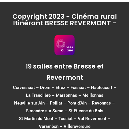
Copyright 2023 - Cinéma rural
Itinérant BRESSE REVERMONT -
19 salles entre Bresse et
Revermont
Corveissiat
–
Drom
–
Etrez
–
Foissiat
–
Hautecourt
–
La Tranclière – Marsonnas –
Meillonnas
Neuville sur Ain
–
Polliat
–
Pont d’Ain
–
Revonnas
–
Simandre sur Suran
–
St Etienne du Bois
St Martin du Mont
–
Tossiat
–
Val Revermont
–
Varambon
–
Villereversure