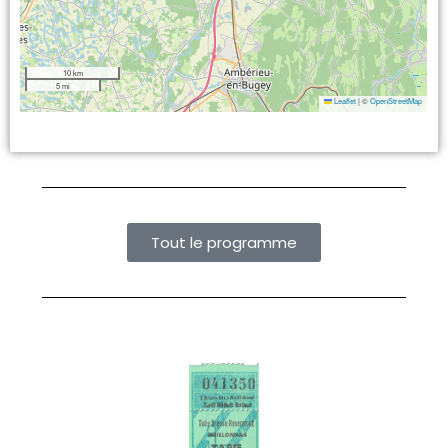
10 km
5 mi
Leaflet
|
©
OpenStreetMap
Tout le programme