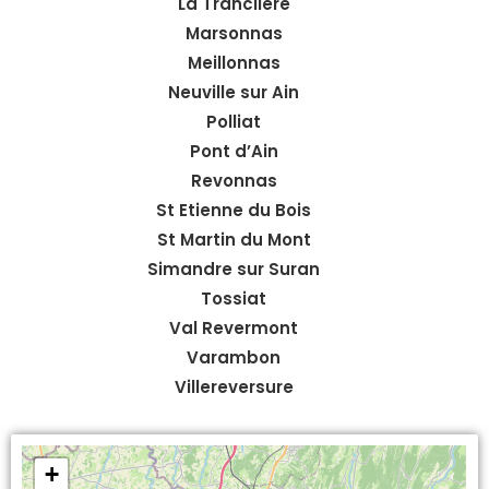
La Tranclière
Marsonnas
Meillonnas
Neuville sur Ain
Polliat
Pont d’Ain
Revonnas
St Etienne du Bois
St Martin du Mont
Simandre sur Suran
Tossiat
Val Revermont
Varambon
Villereversure
+