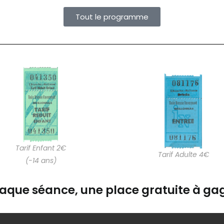
Tout le programme
Tarif Enfant 2€
Tarif Adulte 4€
(-14 ans)
aque séance, une place gratuite à gag