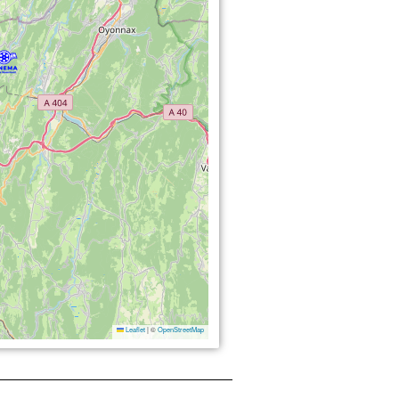
Leaflet
|
©
OpenStreetMap