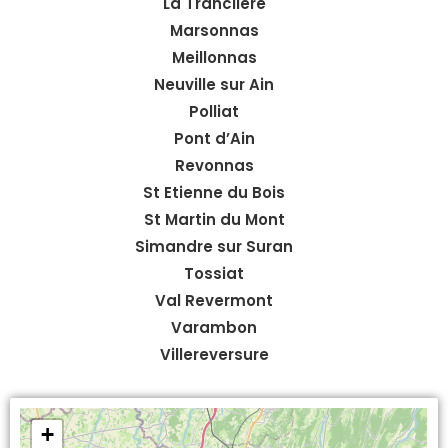
La Tranclière
Marsonnas
Meillonnas
Neuville sur Ain
Polliat
Pont d’Ain
Revonnas
St Etienne du Bois
St Martin du Mont
Simandre sur Suran
Tossiat
Val Revermont
Varambon
Villereversure
+