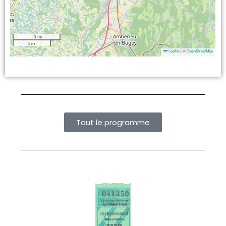
10 km
5 mi
Leaflet
|
©
OpenStreetMap
Tout le programme