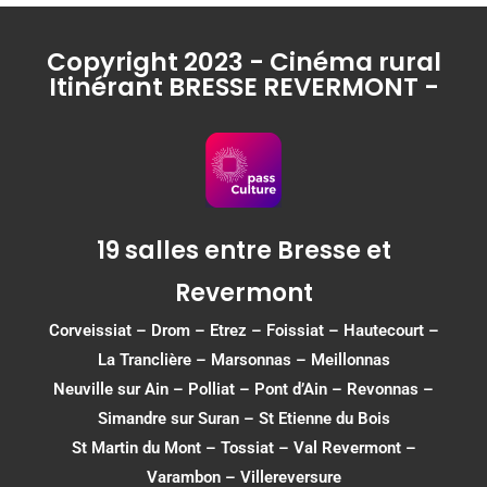
Copyright 2023 - Cinéma rural
Itinérant BRESSE REVERMONT -
19 salles entre Bresse et
Revermont
Corveissiat
–
Drom
–
Etrez
–
Foissiat
–
Hautecourt
–
La Tranclière – Marsonnas –
Meillonnas
Neuville sur Ain
–
Polliat
–
Pont d’Ain
–
Revonnas
–
Simandre sur Suran
–
St Etienne du Bois
St Martin du Mont
–
Tossiat
–
Val Revermont
–
Varambon
–
Villereversure