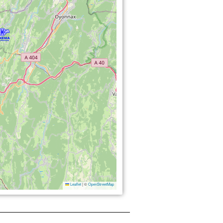
Leaflet
|
©
OpenStreetMap