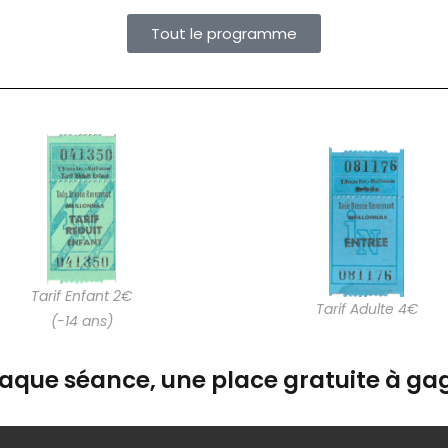
Tout le programme
Tarif Enfant 2€
Tarif Adulte 4€
(-14 ans)
aque séance, une place gratuite à gag