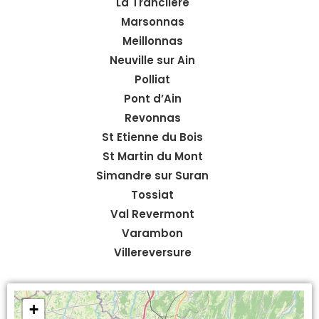
La Tranclière
Marsonnas
Meillonnas
Neuville sur Ain
Polliat
Pont d’Ain
Revonnas
St Etienne du Bois
St Martin du Mont
Simandre sur Suran
Tossiat
Val Revermont
Varambon
Villereversure
+