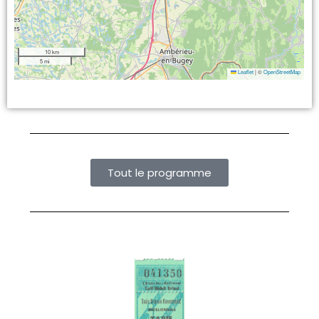
10 km
5 mi
Leaflet
|
©
OpenStreetMap
Tout le programme