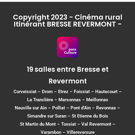
Copyright 2023 - Cinéma rural
Itinérant BRESSE REVERMONT -
19 salles entre Bresse et
Revermont
Corveissiat
–
Drom
–
Etrez
–
Foissiat
–
Hautecourt
–
La Tranclière – Marsonnas –
Meillonnas
Neuville sur Ain
–
Polliat
–
Pont d’Ain
–
Revonnas
–
Simandre sur Suran
–
St Etienne du Bois
St Martin du Mont
–
Tossiat
–
Val Revermont
–
Varambon
–
Villereversure