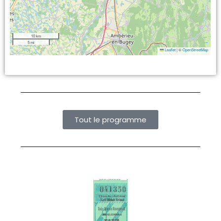
10 km
5 mi
Leaflet
|
©
OpenStreetMap
Tout le programme