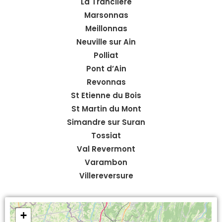
La Tranclière
Marsonnas
Meillonnas
Neuville sur Ain
Polliat
Pont d’Ain
Revonnas
St Etienne du Bois
St Martin du Mont
Simandre sur Suran
Tossiat
Val Revermont
Varambon
Villereversure
+