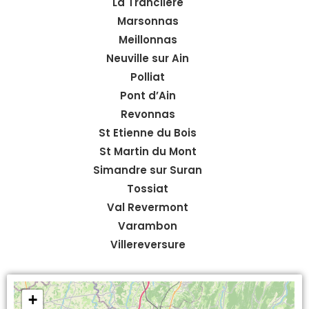
La Tranclière
Marsonnas
Meillonnas
Neuville sur Ain
Polliat
Pont d’Ain
Revonnas
St Etienne du Bois
St Martin du Mont
Simandre sur Suran
Tossiat
Val Revermont
Varambon
Villereversure
+