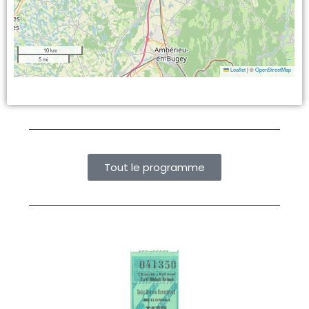
10 km
5 mi
Leaflet
|
©
OpenStreetMap
Tout le programme