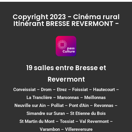
Copyright 2023 - Cinéma rural
Itinérant BRESSE REVERMONT -
19 salles entre Bresse et
Revermont
Corveissiat
–
Drom
–
Etrez
–
Foissiat
–
Hautecourt
–
La Tranclière – Marsonnas –
Meillonnas
Neuville sur Ain
–
Polliat
–
Pont d’Ain
–
Revonnas
–
Simandre sur Suran
–
St Etienne du Bois
St Martin du Mont
–
Tossiat
–
Val Revermont
–
Varambon
–
Villereversure