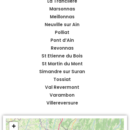
La Tranclière
Marsonnas
Meillonnas
Neuville sur Ain
Polliat
Pont d’Ain
Revonnas
St Etienne du Bois
St Martin du Mont
Simandre sur Suran
Tossiat
Val Revermont
Varambon
Villereversure
+