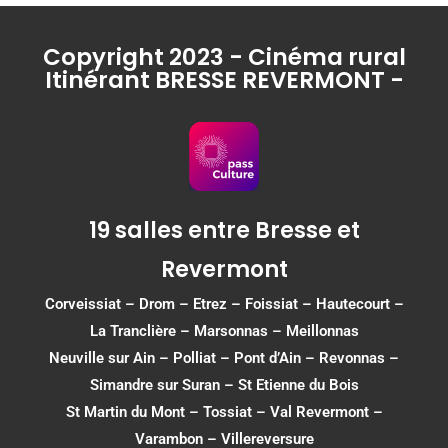
Copyright 2023 - Cinéma rural
Itinérant BRESSE REVERMONT -
19 salles entre Bresse et
Revermont
Corveissiat
–
Drom
–
Etrez
–
Foissiat
–
Hautecourt
–
La Tranclière – Marsonnas –
Meillonnas
Neuville sur Ain
–
Polliat
–
Pont d’Ain
–
Revonnas
–
Simandre sur Suran
–
St Etienne du Bois
St Martin du Mont
–
Tossiat
–
Val Revermont
–
Varambon
–
Villereversure