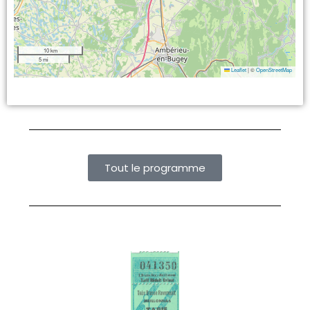
10 km
5 mi
Leaflet
|
©
OpenStreetMap
Tout le programme