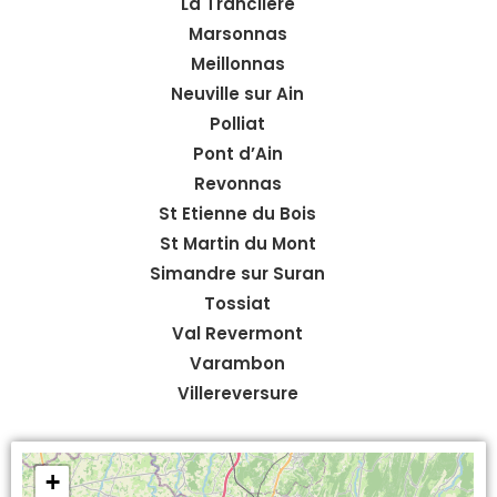
La Tranclière
Marsonnas
Meillonnas
Neuville sur Ain
Polliat
Pont d’Ain
Revonnas
St Etienne du Bois
St Martin du Mont
Simandre sur Suran
Tossiat
Val Revermont
Varambon
Villereversure
+