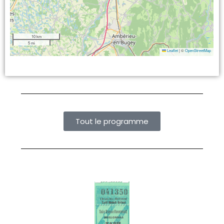
10 km
5 mi
Leaflet
|
©
OpenStreetMap
Tout le programme