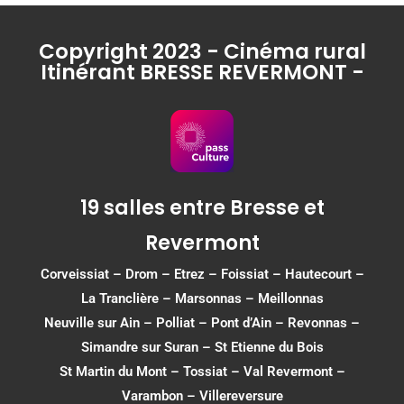
Copyright 2023 - Cinéma rural
Itinérant BRESSE REVERMONT -
19 salles entre Bresse et
Revermont
Corveissiat
–
Drom
–
Etrez
–
Foissiat
–
Hautecourt
–
La Tranclière – Marsonnas –
Meillonnas
Neuville sur Ain
–
Polliat
–
Pont d’Ain
–
Revonnas
–
Simandre sur Suran
–
St Etienne du Bois
St Martin du Mont
–
Tossiat
–
Val Revermont
–
Varambon
–
Villereversure