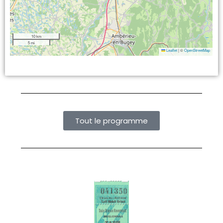
10 km
5 mi
Leaflet
|
©
OpenStreetMap
Tout le programme