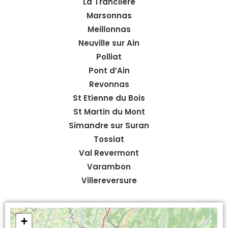
La Tranclière
Marsonnas
Meillonnas
Neuville sur Ain
Polliat
Pont d’Ain
Revonnas
St Etienne du Bois
St Martin du Mont
Simandre sur Suran
Tossiat
Val Revermont
Varambon
Villereversure
+