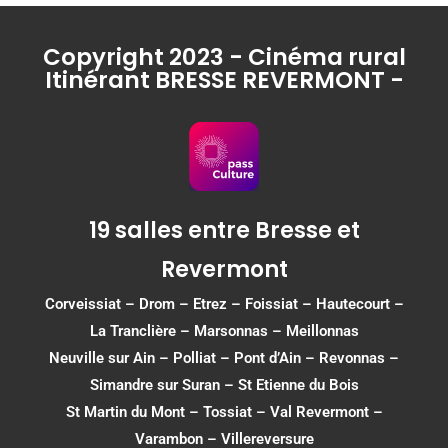
Copyright 2023 - Cinéma rural
Itinérant BRESSE REVERMONT -
19 salles entre Bresse et
Revermont
Corveissiat
–
Drom
–
Etrez
–
Foissiat
–
Hautecourt
–
La Tranclière – Marsonnas –
Meillonnas
Neuville sur Ain
–
Polliat
–
Pont d’Ain
–
Revonnas
–
Simandre sur Suran
–
St Etienne du Bois
St Martin du Mont
–
Tossiat
–
Val Revermont
–
Varambon
–
Villereversure