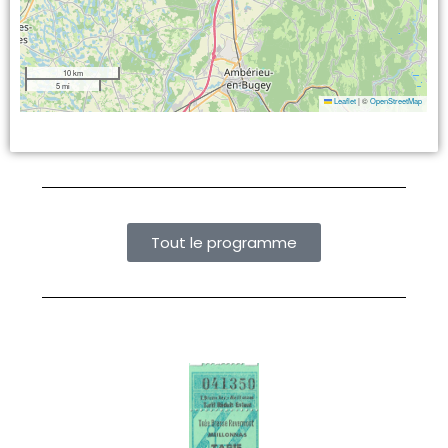
10 km
5 mi
Leaflet
|
©
OpenStreetMap
Tout le programme