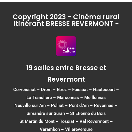
Copyright 2023 - Cinéma rural
Itinérant BRESSE REVERMONT -
19 salles entre Bresse et
Revermont
Corveissiat
–
Drom
–
Etrez
–
Foissiat
–
Hautecourt
–
La Tranclière – Marsonnas –
Meillonnas
Neuville sur Ain
–
Polliat
–
Pont d’Ain
–
Revonnas
–
Simandre sur Suran
–
St Etienne du Bois
St Martin du Mont
–
Tossiat
–
Val Revermont
–
Varambon
–
Villereversure