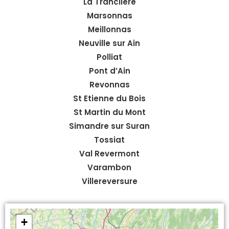
La Tranclière
Marsonnas
Meillonnas
Neuville sur Ain
Polliat
Pont d’Ain
Revonnas
St Etienne du Bois
St Martin du Mont
Simandre sur Suran
Tossiat
Val Revermont
Varambon
Villereversure
+