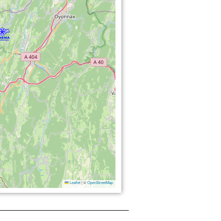
Leaflet
|
©
OpenStreetMap