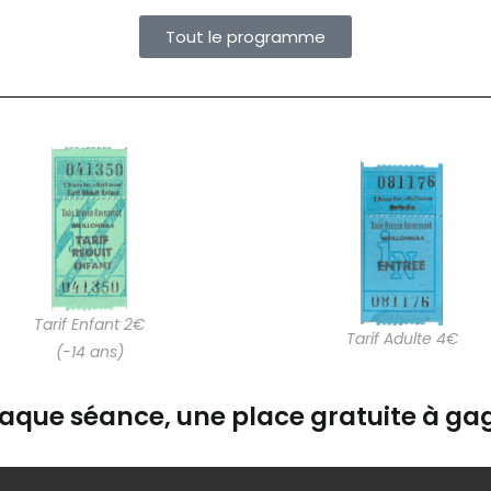
Tout le programme
Tarif Enfant 2€
Tarif Adulte 4€
(-14 ans)
aque séance, une place gratuite à gag