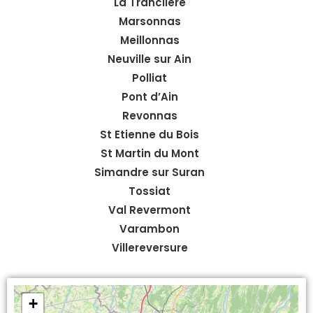
La Tranclière
Marsonnas
Meillonnas
Neuville sur Ain
Polliat
Pont d’Ain
Revonnas
St Etienne du Bois
St Martin du Mont
Simandre sur Suran
Tossiat
Val Revermont
Varambon
Villereversure
+