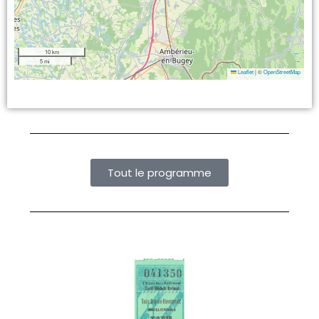
10 km
5 mi
Leaflet
|
©
OpenStreetMap
Tout le programme