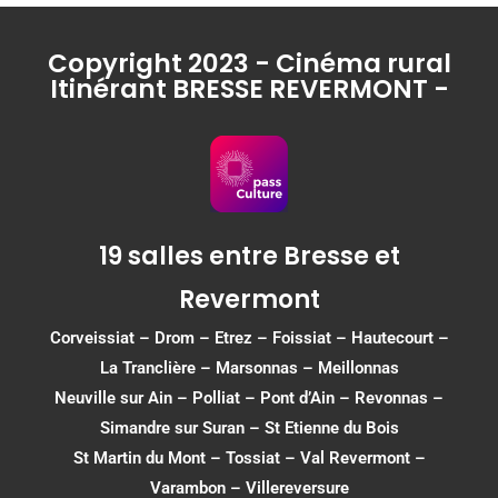
Copyright 2023 - Cinéma rural
Itinérant BRESSE REVERMONT -
19 salles entre Bresse et
Revermont
Corveissiat
–
Drom
–
Etrez
–
Foissiat
–
Hautecourt
–
La Tranclière – Marsonnas –
Meillonnas
Neuville sur Ain
–
Polliat
–
Pont d’Ain
–
Revonnas
–
Simandre sur Suran
–
St Etienne du Bois
St Martin du Mont
–
Tossiat
–
Val Revermont
–
Varambon
–
Villereversure